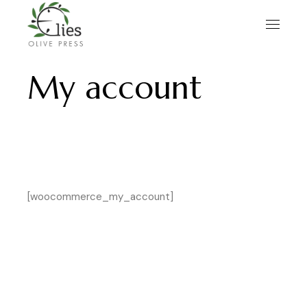
Skip
to
the
content
My account
[woocommerce_my_account]